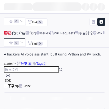
0
0
Fork
代码
介绍
代码
Issues
Pull Requests
项目讨论
Wiki
0
0
Fork
A hackers AI voice assistant, built using Python and PyTorch.
master
分支
Tags
21
0
IDE
下载zip
Clone