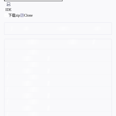
IDE
下载zip
Clone