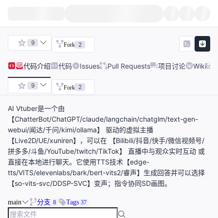
9
2
Fork
代码
介绍
代码
Issues
Pull Requests
项目讨论
Wiki
9
2
Fork
AI Vtuber是一个由
【ChatterBot/ChatGPT/claude/langchain/chatglm/text-gen-
webui/闻达/千问/kimi/ollama】 驱动的虚拟主播
【Live2D/UE/xuniren】，可以在 【Bilibili/抖音/快手/微信视频号/
拼多多/斗鱼/YouTube/twitch/TikTok】 直播中与观众实时互动 或
直接在本地进行聊天。它使用TTS技术【edge-
tts/VITS/elevenlabs/bark/bert-vits2/睿声】生成回答并可以选择
【so-vits-svc/DDSP-SVC】变声；指令协同SD画图。
main
分支
Tags
8
37