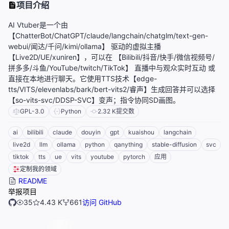
项目介绍
AI Vtuber是一个由
【ChatterBot/ChatGPT/claude/langchain/chatglm/text-gen-
webui/闻达/千问/kimi/ollama】 驱动的虚拟主播
【Live2D/UE/xuniren】，可以在 【Bilibili/抖音/快手/微信视频号/
拼多多/斗鱼/YouTube/twitch/TikTok】 直播中与观众实时互动 或
直接在本地进行聊天。它使用TTS技术【edge-
tts/VITS/elevenlabs/bark/bert-vits2/睿声】生成回答并可以选择
【so-vits-svc/DDSP-SVC】变声；指令协同SD画图。
GPL-3.0
Python
2.32 K
提交数
ai
bilibili
claude
douyin
gpt
kuaishou
langchain
live2d
llm
ollama
python
qanything
stable-diffusion
svc
tiktok
tts
ue
vits
youtube
pytorch
应用
定制我的领域
README
举报项目
35
4.43 K
661
访问 GitHub