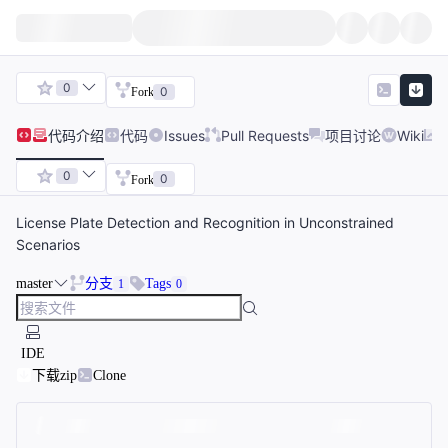
0
0
Fork
代码
介绍
代码
Issues
Pull Requests
项目讨论
Wiki
0
0
Fork
License Plate Detection and Recognition in Unconstrained
Scenarios
master
分支
Tags
1
0
IDE
下载zip
Clone