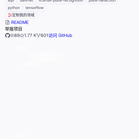
alpr
darknet
license-plate-recognition
plate-detection
python
tensorflow
定制我的领域
README
举报项目
89
1.77 K
601
访问 GitHub