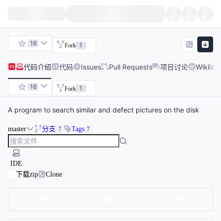
16
1
Fork
代码
介绍
代码
Issues
Pull Requests
项目讨论
Wiki
16
1
Fork
A program to search similar and defect pictures on the disk
master
分支
Tags
7
7
IDE
下载zip
Clone