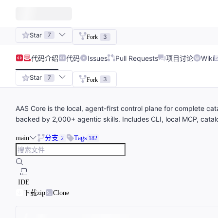
Star
7
3
Fork
代码
介绍
代码
Issues
Pull Requests
项目讨论
Wiki
Star
7
3
Fork
AAS Core is the local, agent-first control plane for complete ca
backed by 2,000+ agentic skills. Includes CLI, local MCP, cata
main
分支
Tags
2
182
IDE
下载zip
Clone