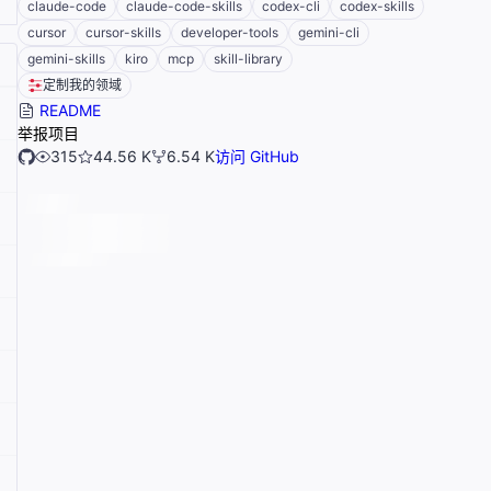
claude-code
claude-code-skills
codex-cli
codex-skills
cursor
cursor-skills
developer-tools
gemini-cli
gemini-skills
kiro
mcp
skill-library
定制我的领域
README
举报项目
315
44.56 K
6.54 K
访问 GitHub