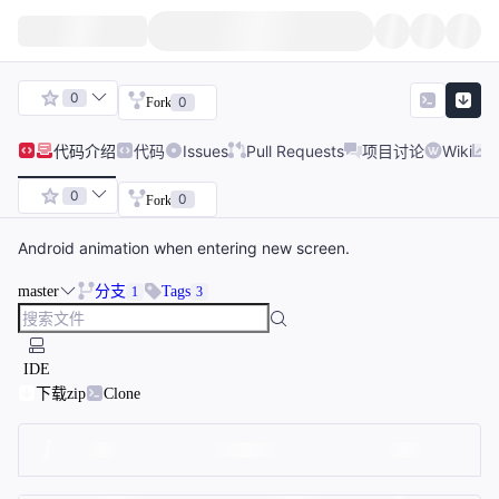
0
0
Fork
代码
介绍
代码
Issues
Pull Requests
项目讨论
Wiki
0
0
Fork
Android animation when entering new screen.
master
分支
Tags
1
3
IDE
下载zip
Clone