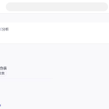
分析
伪装
交数
b