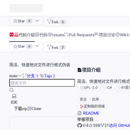
Star
4
3
Fork
代码
介绍
代码
Issues
Pull Requests
项目讨论
Wiki
Star
4
3
Fork
简洁、快速地对文件进行格式伪装
项目介绍
main
分支
Tags
1
2
简洁、快速地对文件进行格式
GPL-3.0
C#
61
提
安全
应用
IDE
定制我的领域
下载zip
Clone
README
举报项目
4
398
21
访问 GitHu