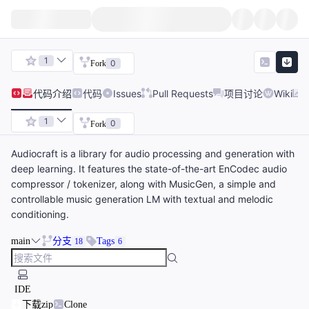
1
0
Fork
代码
介绍
代码
Issues
Pull Requests
项目讨论
Wiki
1
0
Fork
Audiocraft is a library for audio processing and generation with
deep learning. It features the state-of-the-art EnCodec audio
compressor / tokenizer, along with MusicGen, a simple and
controllable music generation LM with textual and melodic
conditioning.
main
分支
Tags
18
6
IDE
下载zip
Clone