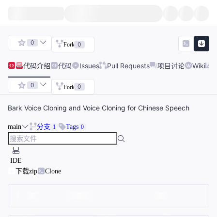
0
0
Fork
代码
介绍
代码
Issues
Pull Requests
项目讨论
Wiki
0
0
Fork
Bark Voice Cloning and Voice Cloning for Chinese Speech
main
分支
Tags
1
0
IDE
下载zip
Clone