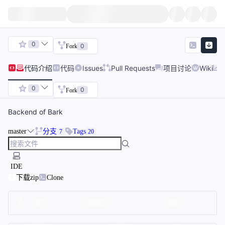
0
0
Fork
代码
介绍
代码
Issues
Pull Requests
项目讨论
Wiki
0
0
Fork
Backend of Bark
master
分支
Tags
7
20
IDE
下载zip
Clone