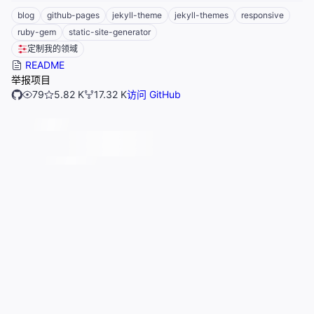
blog
github-pages
jekyll-theme
jekyll-themes
responsive
ruby-gem
static-site-generator
定制我的领域
README
举报项目
79
5.82 K
17.32 K
访问 GitHub