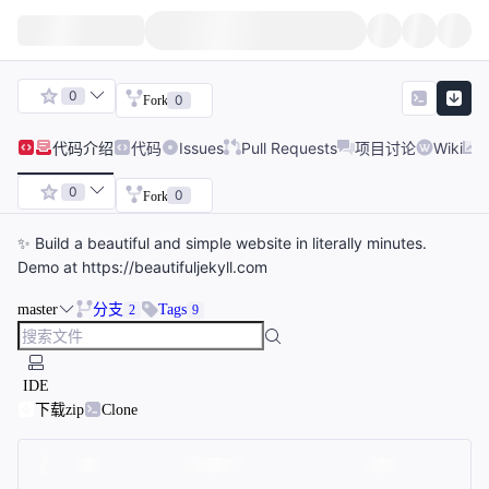
0
0
Fork
代码
介绍
代码
Issues
Pull Requests
项目讨论
Wiki
0
0
Fork
✨ Build a beautiful and simple website in literally minutes.
Demo at https://beautifuljekyll.com
master
分支
Tags
2
9
IDE
下载zip
Clone