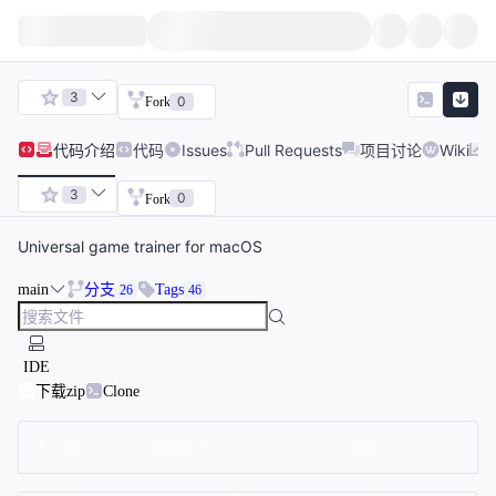
3
0
Fork
代码
介绍
代码
Issues
Pull Requests
项目讨论
Wiki
3
0
Fork
Universal game trainer for macOS
main
分支
Tags
26
46
IDE
下载zip
Clone