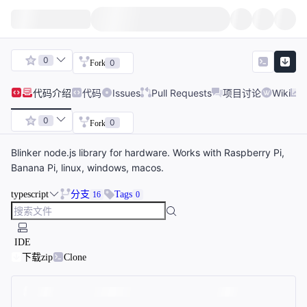
0
0
Fork
代码
介绍
代码
Issues
Pull Requests
项目讨论
Wiki
0
0
Fork
Blinker node.js library for hardware. Works with Raspberry Pi,
Banana Pi, linux, windows, macos.
typescript
分支
Tags
16
0
IDE
下载zip
Clone