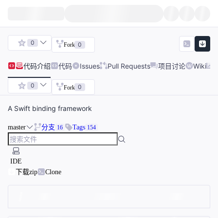
0
0
Fork
代码
介绍
代码
Issues
Pull Requests
项目讨论
Wiki
0
0
Fork
A Swift binding framework
master
分支
Tags
16
154
IDE
下载zip
Clone