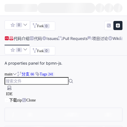
0
0
Fork
代码
介绍
代码
Issues
Pull Requests
项目讨论
Wiki
0
0
Fork
A properties panel for bpmn-js.
main
分支
Tags
66
241
IDE
下载zip
Clone