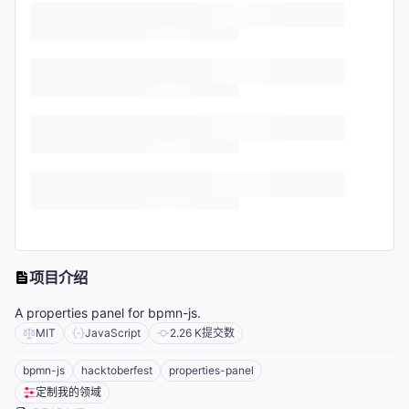
项目介绍
A properties panel for bpmn-js.
MIT
JavaScript
2.26 K
提交数
bpmn-js
hacktoberfest
properties-panel
定制我的领域