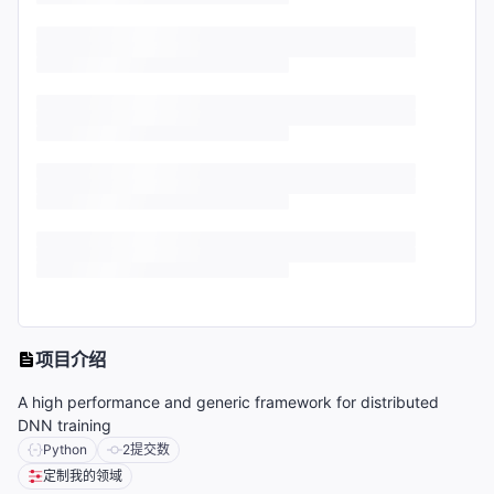
项目介绍
A high performance and generic framework for distributed
DNN training
Python
2
提交数
定制我的领域