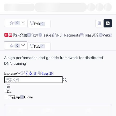
0
0
Fork
代码
介绍
代码
Issues
Pull Requests
项目讨论
Wiki
0
0
Fork
A high performance and generic framework for distributed
DNN training
Espresso
分支
Tags
18
20
IDE
下载zip
Clone