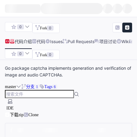
0
0
Fork
代码
介绍
代码
Issues
Pull Requests
项目讨论
Wiki
0
0
Fork
Go package captcha implements generation and verification of
image and audio CAPTCHAs.
master
分支
Tags
1
6
IDE
下载zip
Clone