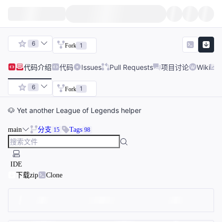
6
1
Fork
代码
介绍
代码
Issues
Pull Requests
项目讨论
Wiki
6
1
Fork
🐶 Yet another League of Legends helper
main
分支
Tags
15
98
IDE
下载zip
Clone