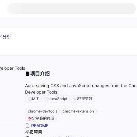
分析
eloper Tools
项目介绍
Auto-saving CSS and JavaScript changes from the Ch
Developer Tools
MIT
JavaScript
87
提交数
chrome-devtools
chrome-extension
定制我的领域
README
举报项目