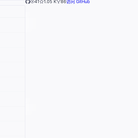
41
1.05 K
86
访问 GitHub