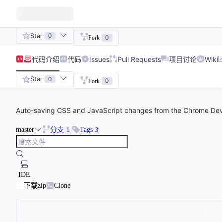
Star
0
0
Fork
代码
介绍
代码
Issues
Pull Requests
项目讨论
Wiki
Star
0
0
Fork
Auto-saving CSS and JavaScript changes from the Chrome Dev
master
分支
Tags
1
3
IDE
下载zip
Clone