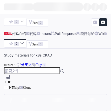
0
0
Fork
代码
介绍
代码
Issues
Pull Requests
项目讨论
Wiki
0
0
Fork
Study materials for k8s CKAD
master
分支
Tags
2
0
IDE
下载zip
Clone