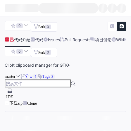
0
0
Fork
代码
介绍
代码
Issues
Pull Requests
项目讨论
Wiki
0
0
Fork
ClipIt clipboard manager for GTK+
master
分支
Tags
4
3
IDE
下载zip
Clone