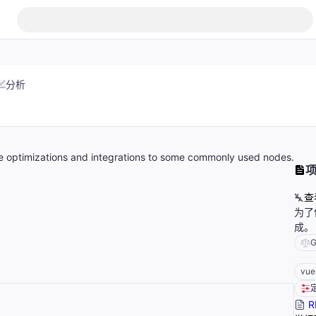
分析
me optimizations and integrations to some commonly used nodes.
查
为了
成。
G
vue
R