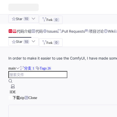
Star
10
0
Fork
代码
介绍
代码
Issues
Pull Requests
项目讨论
Wiki
Star
10
0
Fork
In order to make it easier to use the ComfyUI, I have made so
main
分支
Tags
1
26
IDE
下载zip
Clone