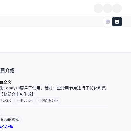
项目介绍
看原文
使ComfyUI更易于使用，我对一些常用节点进行了优化和集
【此简介由AI生成】
PL-3.0
Python
751
提交数
定制我的领域
EADME