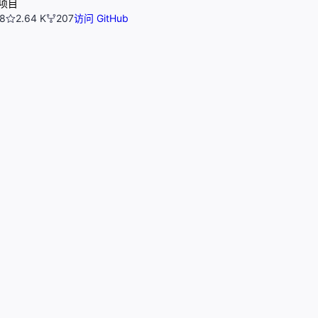
项目
8
2.64 K
207
访问 GitHub