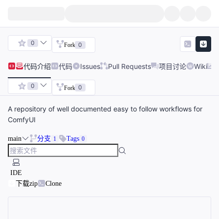
0
0
Fork
代码
介绍
代码
Issues
Pull Requests
项目讨论
Wiki
0
0
Fork
A repository of well documented easy to follow workflows for
ComfyUI
main
分支
Tags
1
0
IDE
下载zip
Clone