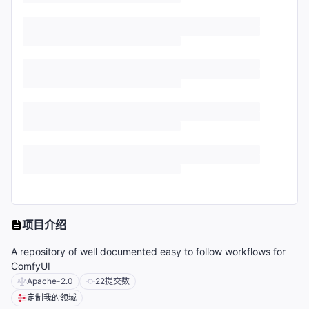
项目介绍
A repository of well documented easy to follow workflows for
ComfyUI
Apache-2.0
22
提交数
定制我的领域