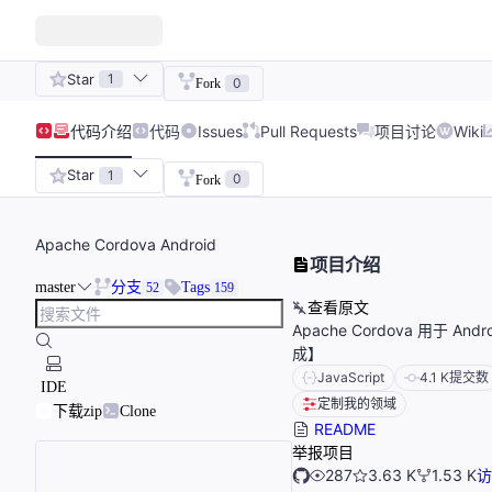
Star
1
0
Fork
代码
介绍
代码
Issues
Pull Requests
项目讨论
Wiki
Star
1
0
Fork
Apache Cordova Android
项目介绍
master
分支
Tags
52
159
查看原文
Apache Cordova 用于 
成】
JavaScript
4.1 K
提交数
IDE
定制我的领域
下载zip
Clone
README
举报项目
287
3.63 K
1.53 K
访