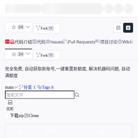
24
11
Fork
代码
介绍
代码
Issues
Pull Requests
项目讨论
Wiki
24
11
Fork
完全免费, 自动获取新账号,一键重置新额度, 解决机器码问题, 自动
满额度
main
分支
Tags
1
0
IDE
下载zip
Clone