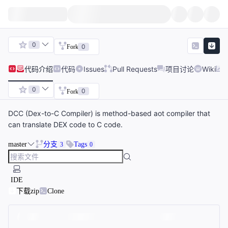
0
0
Fork
代码
介绍
代码
Issues
Pull Requests
项目讨论
Wiki
0
0
Fork
DCC (Dex-to-C Compiler) is method-based aot compiler that
can translate DEX code to C code.
master
分支
Tags
3
0
IDE
下载zip
Clone