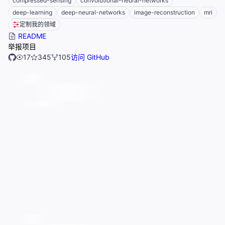
compressed-sensing
convolutional-neural-networks
deep-learning
deep-neural-networks
image-reconstruction
mri
定制我的领域
README
举报项目
17
345
105
访问 GitHub