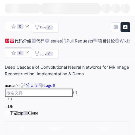
0
0
Fork
代码
介绍
代码
Issues
Pull Requests
项目讨论
Wiki
0
0
Fork
Deep Cascade of Convolutional Neural Networks for MR Image
Reconstruction: Implementation & Demo
master
分支
Tags
2
0
IDE
下载zip
Clone