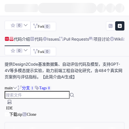
0
0
Fork
代码
介绍
代码
Issues
Pull Requests
项目讨论
Wiki
0
0
Fork
提供Design2Code基准数据集、自动评估代码及模型，支持GPT-
4V等多模态提示实验，助力前端工程自动化研究，含484个真实网
页案例与评估指标。【此简介由AI生成】
main
分支
Tags
1
0
IDE
下载zip
Clone