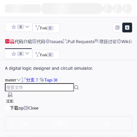
6
0
Fork
代码
介绍
代码
Issues
Pull Requests
项目讨论
Wiki
6
0
Fork
A digital logic designer and circuit simulator.
master
分支
Tags
7
38
IDE
下载zip
Clone