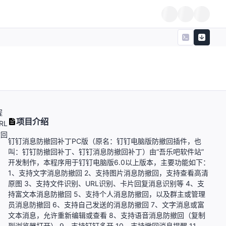
程
项目介绍
RL
撤回
钉钉消息防撤回补丁PC版（原名：钉钉电脑版防撤回插件，也
叫：钉钉防撤回补丁、钉钉消息防撤回补丁）由“吾乐吧软件站”
开发制作，本程序用于钉钉电脑版6.0以上版本，主要功能如下：
1、支持文字消息防撤回 2、支持图片消息防撤回，支持查看高清
原图 3、支持文件识别、URL识别、卡片回复消息识别等 4、支
持富文本消息防撤回 5、支持个人消息防撤回，以及群主或管理
员消息防撤回 6、支持自己发送的消息防撤回 7、文字消息或富
文本消息，允许重新编辑或查看 8、支持语音消息防撤回（复制
到浏览器打开） 9、支持钉钉多开 10、支持撤回消息提醒 11、