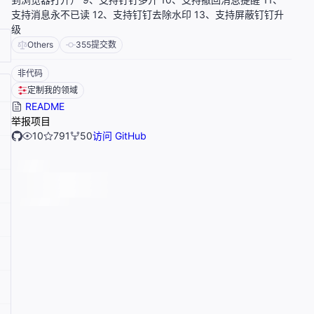
支持消息永不已读 12、支持钉钉去除水印 13、支持屏蔽钉钉升
级
Others
355
提交数
非代码
定制我的领域
README
举报项目
10
791
50
访问 GitHub