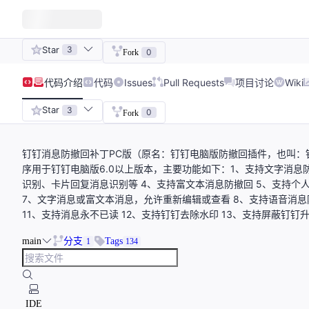
Star
3
0
Fork
代码
介绍
代码
Issues
Pull Requests
项目讨论
Wiki
Star
3
0
Fork
钉钉消息防撤回补丁PC版（原名：钉钉电脑版防撤回插件，也叫：
序用于钉钉电脑版6.0以上版本，主要功能如下：1、支持文字消息防
识别、卡片回复消息识别等 4、支持富文本消息防撤回 5、支持个
7、文字消息或富文本消息，允许重新编辑或查看 8、支持语音消息
11、支持消息永不已读 12、支持钉钉去除水印 13、支持屏蔽钉钉
main
分支
Tags
1
134
IDE