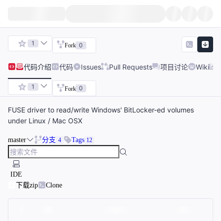
1
0
Fork
代码
介绍
代码
Issues
Pull Requests
项目讨论
Wiki
1
0
Fork
FUSE driver to read/write Windows' BitLocker-ed volumes
under Linux / Mac OSX
master
分支
Tags
4
12
IDE
下载zip
Clone