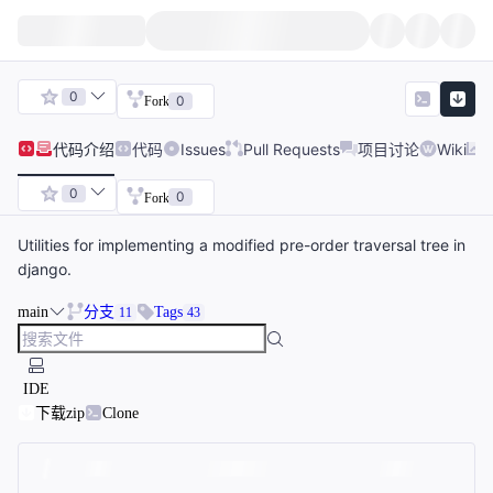
0
0
Fork
代码
介绍
代码
Issues
Pull Requests
项目讨论
Wiki
0
0
Fork
Utilities for implementing a modified pre-order traversal tree in
django.
main
分支
Tags
11
43
IDE
下载zip
Clone