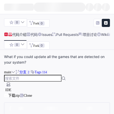
0
0
Fork
代码
介绍
代码
Issues
Pull Requests
项目讨论
Wiki
0
0
Fork
What if you could update all the games that are detected on
your system?
main
分支
Tags
2
114
IDE
下载zip
Clone