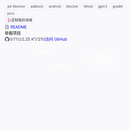
ad-blocker
adblock
android
blocker
fdroid
gplv3
gradle
java
定制我的领域
README
举报项目
71
2.25 K
210
访问 GitHub