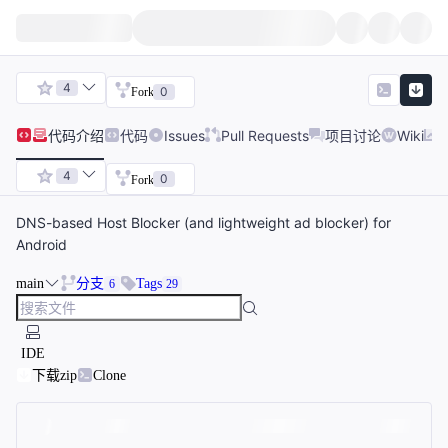
4
0
Fork
代码
介绍
代码
Issues
Pull Requests
项目讨论
Wiki
4
0
Fork
DNS-based Host Blocker (and lightweight ad blocker) for
Android
main
分支
Tags
6
29
IDE
下载zip
Clone