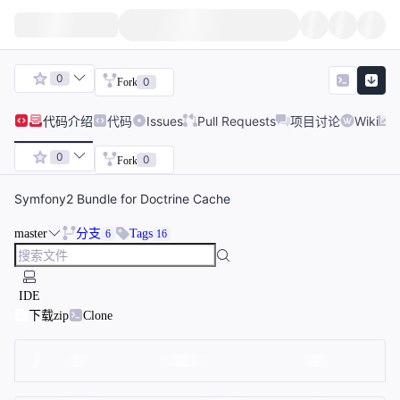
0
0
Fork
代码
介绍
代码
Issues
Pull Requests
项目讨论
Wiki
0
0
Fork
Symfony2 Bundle for Doctrine Cache
master
分支
Tags
6
16
IDE
下载zip
Clone