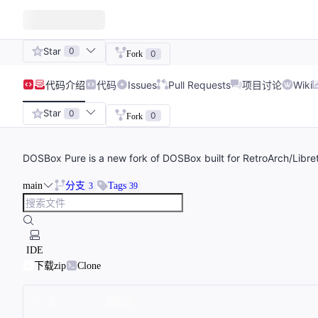
Star
0
0
Fork
代码
介绍
代码
Issues
Pull Requests
项目讨论
Wiki
Star
0
0
Fork
DOSBox Pure is a new fork of DOSBox built for RetroArch/Libretr
main
分支
Tags
3
39
IDE
下载zip
Clone