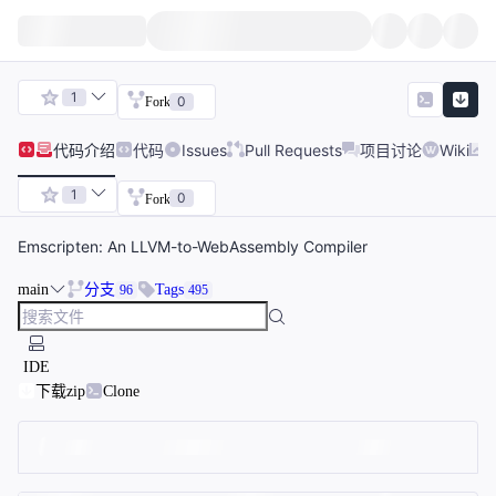
1
0
Fork
代码
介绍
代码
Issues
Pull Requests
项目讨论
Wiki
1
0
Fork
Emscripten: An LLVM-to-WebAssembly Compiler
main
分支
Tags
96
495
IDE
下载zip
Clone