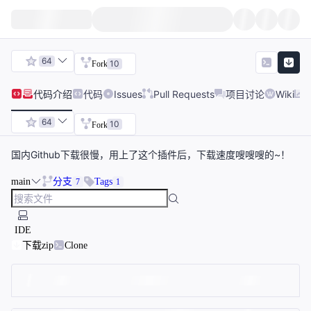
64
10
Fork
代码
介绍
代码
Issues
Pull Requests
项目讨论
Wiki
64
10
Fork
国内Github下载很慢，用上了这个插件后，下载速度嗖嗖嗖的~！
main
分支
Tags
7
1
IDE
下载zip
Clone