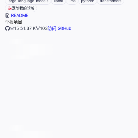
large-language-models
llama
llms
pytorch
transformers
定制我的领域
README
举报项目
15
1.37 K
103
访问 GitHub