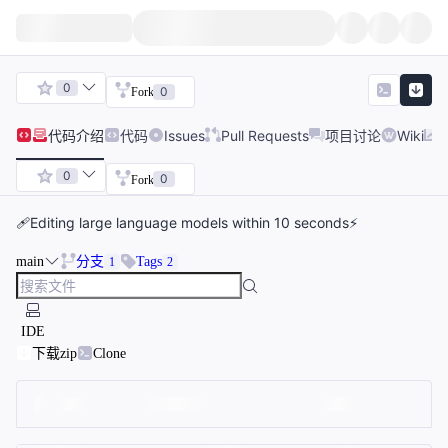
0
0
Fork
代码
介绍
代码
Issues
Pull Requests
项目讨论
Wiki
0
0
Fork
🩹Editing large language models within 10 seconds⚡
main
分支
Tags
1
2
IDE
下载zip
Clone