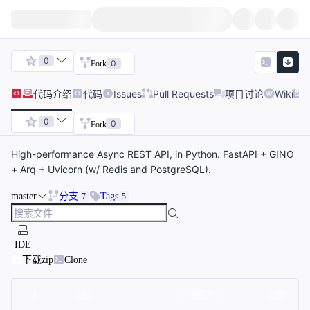
0
0
Fork
代码
介绍
代码
Issues
Pull Requests
项目讨论
Wiki
0
0
Fork
High-performance Async REST API, in Python. FastAPI + GINO
+ Arq + Uvicorn (w/ Redis and PostgreSQL).
master
分支
Tags
7
5
IDE
下载zip
Clone