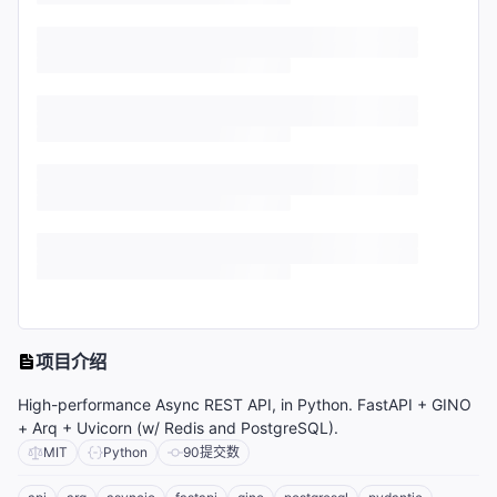
项目介绍
High-performance Async REST API, in Python. FastAPI + GINO
+ Arq + Uvicorn (w/ Redis and PostgreSQL).
MIT
Python
90
提交数