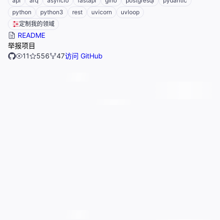
api
arq
asyncio
fastapi
gino
postgresql
pydantic
python
python3
rest
uvicorn
uvloop
定制我的领域
README
举报项目
11
556
47
访问 GitHub