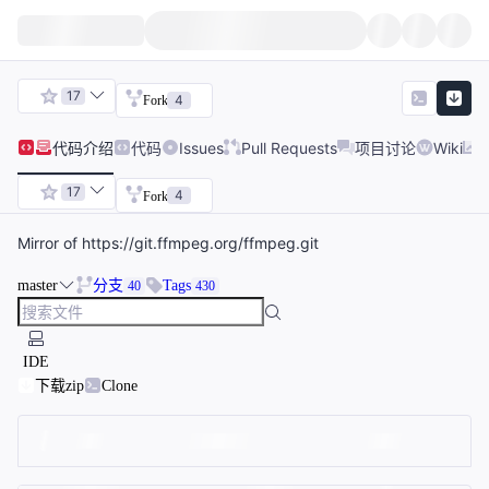
17
4
Fork
代码
介绍
代码
Issues
Pull Requests
项目讨论
Wiki
17
4
Fork
Mirror of https://git.ffmpeg.org/ffmpeg.git
master
分支
Tags
40
430
IDE
下载zip
Clone