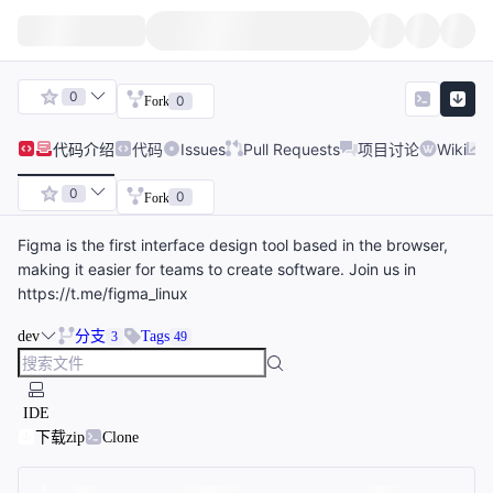
0
0
Fork
代码
介绍
代码
Issues
Pull Requests
项目讨论
Wiki
0
0
Fork
Figma is the first interface design tool based in the browser,
making it easier for teams to create software. Join us in
https://t.me/figma_linux
dev
分支
Tags
3
49
IDE
下载zip
Clone