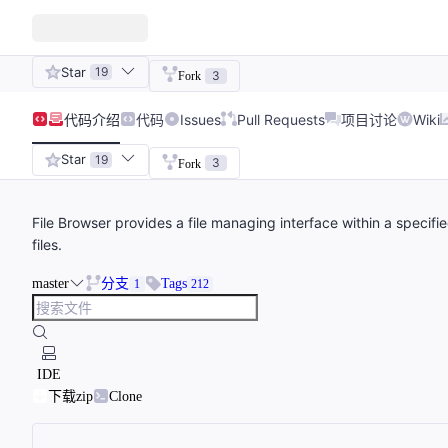
Star
19
3
Fork
代码
介绍
代码
Issues
Pull Requests
项目讨论
Wiki
Star
19
3
Fork
File Browser provides a file managing interface within a specifi
files.
master
分支
Tags
1
212
IDE
下载zip
Clone