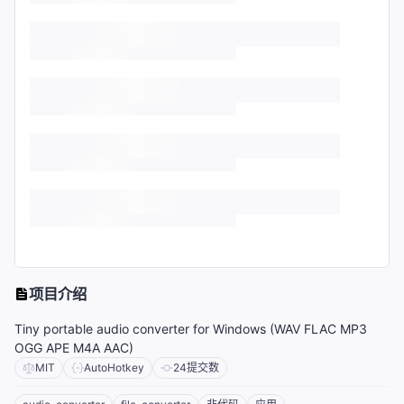
项目介绍
Tiny portable audio converter for Windows (WAV FLAC MP3
OGG APE M4A AAC)
MIT
AutoHotkey
24
提交数