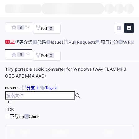
9
0
Fork
代码
介绍
代码
Issues
Pull Requests
项目讨论
Wiki
9
0
Fork
Tiny portable audio converter for Windows (WAV FLAC MP3
OGG APE M4A AAC)
master
分支
Tags
1
2
IDE
下载zip
Clone