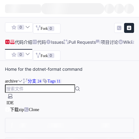
0
0
Fork
代码
介绍
代码
Issues
Pull Requests
项目讨论
Wiki
0
0
Fork
Home for the dotnet-format command
archive
分支
Tags
24
11
IDE
下载zip
Clone