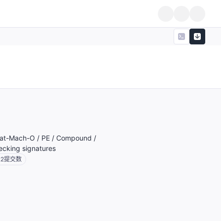
 Fat-Mach-O / PE / Compound /
ecking signatures
22
提交数