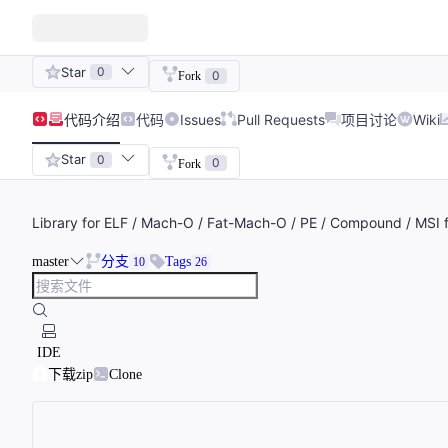
Star
0
0
Fork
代码
介绍
代码
Issues
Pull Requests
项目讨论
Wiki
Star
0
0
Fork
Library for ELF / Mach-O / Fat-Mach-O / PE / Compound / MSI 
master
分支
Tags
10
26
IDE
下载zip
Clone