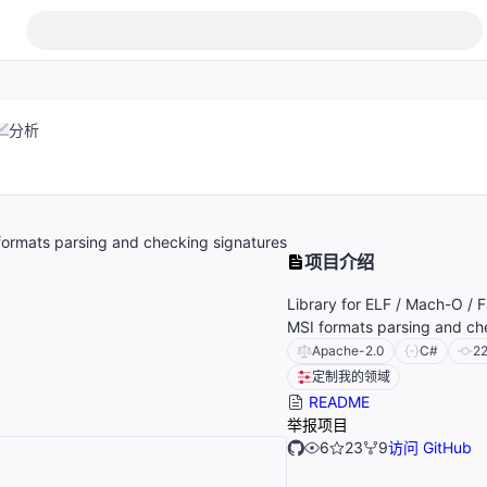
分析
formats parsing and checking signatures
项目介绍
Library for ELF / Mach-O /
MSI formats parsing and ch
Apache-2.0
C#
2
定制我的领域
README
举报项目
6
23
9
访问 GitHub