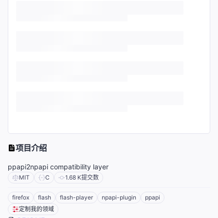
项目介绍
ppapi2npapi compatibility layer
MIT
C
1.68 K
提交数
firefox
flash
flash-player
npapi-plugin
ppapi
定制我的领域