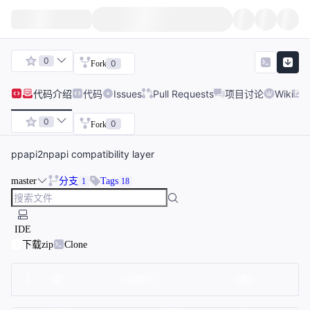
0
0
Fork
代码
介绍
代码
Issues
Pull Requests
项目讨论
Wiki
0
0
Fork
ppapi2npapi compatibility layer
master
分支
Tags
1
18
IDE
下载zip
Clone