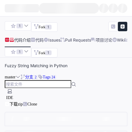
1
1
Fork
代码
介绍
代码
Issues
Pull Requests
项目讨论
Wiki
1
1
Fork
Fuzzy String Matching in Python
master
分支
Tags
2
24
IDE
下载zip
Clone