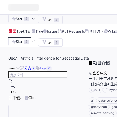
Star
4
4
Fork
代码
介绍
代码
Issues
Pull Requests
项目讨论
Wiki
Star
4
4
Fork
GeoAI: Artificial Intelligence for Geospatial Data
项目介绍
main
分支
Tags
2
92
查看原文
一个用于在地理空
【此简介由AI生
MIT
Pyth
IDE
下载zip
Clone
ai
data-scienc
geopython
geo
remote-sensing