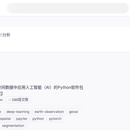
分析
间数据中应用人工智能（AI）的Python软件包
成】
on
586
提交数
e
deep-learning
earth-observation
geoai
spatial
jupyter
python
pytorch
segmentation