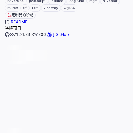
haversine
javascript
latitude
longitude
mgrs
n-vector
rhumb
trf
utm
vincenty
wgs84
定制我的领域
README
举报项目
71
1.23 K
206
访问 GitHub