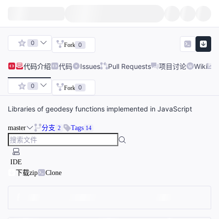
0
0
Fork
代码
介绍
代码
Issues
Pull Requests
项目讨论
Wiki
0
0
Fork
Libraries of geodesy functions implemented in JavaScript
master
分支
Tags
2
14
IDE
下载zip
Clone